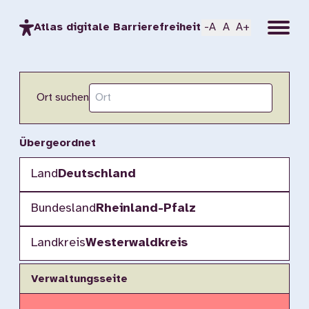
Menu
Atlas digitale Barrierefreiheit
-A
A
A+
Ort suchen
Übergeordnet
Land
Deutschland
Bundesland
Rheinland-Pfalz
Landkreis
Westerwaldkreis
Verwaltungsseite