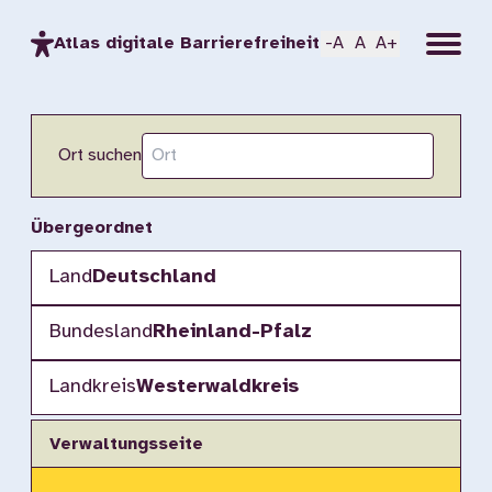
Menu
Atlas digitale Barrierefreiheit
-A
A
A+
Ort suchen
Übergeordnet
Land
Deutschland
Bundesland
Rheinland-Pfalz
Landkreis
Westerwaldkreis
Verwaltungsseite