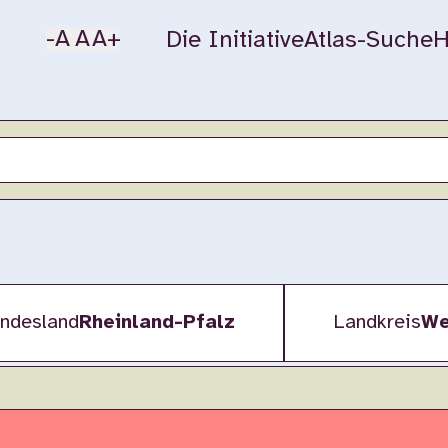
-A
A
A+
Die Initiative
Atlas-Suche
H
ndesland
Rheinland-Pfalz
Landkreis
We