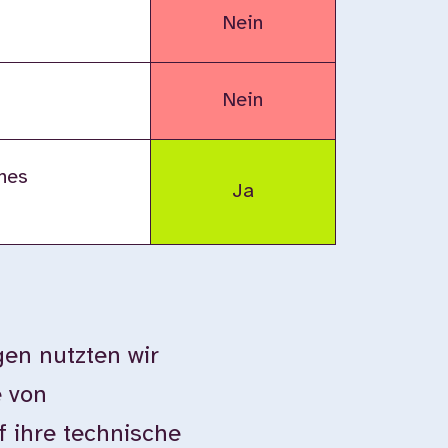
Nein
Nein
nes
Ja
en nutzten wir
e von
 ihre technische