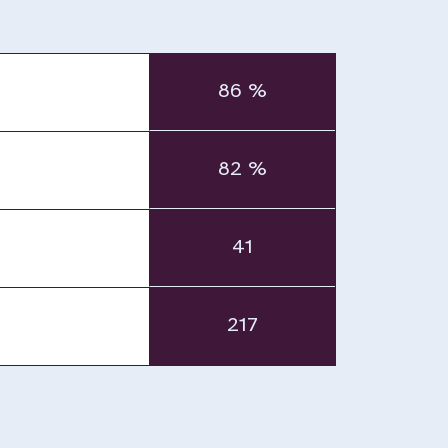
86 %
82 %
41
217