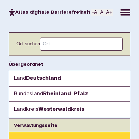
Menu
Atlas digitale Barrierefreiheit
-A
A
A+
Ort suchen
Übergeordnet
Land
Deutschland
Bundesland
Rheinland-Pfalz
Landkreis
Westerwaldkreis
Verwaltungsseite