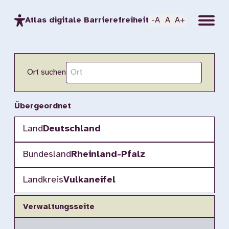
Menu
Atlas digitale Barrierefreiheit
-A
A
A+
Ort suchen
Übergeordnet
Land
Deutschland
Bundesland
Rheinland-Pfalz
Landkreis
Vulkaneifel
Verwaltungsseite