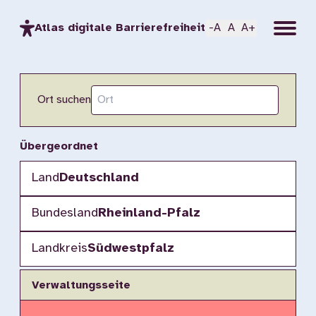
Menu
Atlas digitale Barrierefreiheit
-A
A
A+
Ort suchen
Übergeordnet
Land
Deutschland
Bundesland
Rheinland-Pfalz
Landkreis
Südwestpfalz
Verwaltungsseite