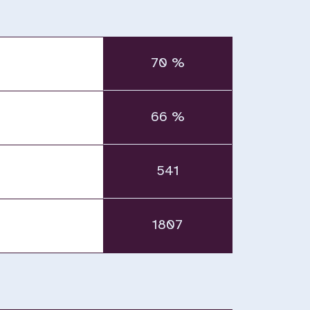
70 %
66 %
541
1807