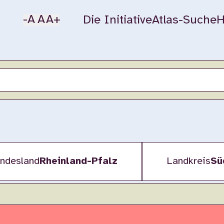
-A
A
A+
Die Initiative
Atlas-Suche
H
ndesland
Rheinland-Pfalz
Landkreis
Sü