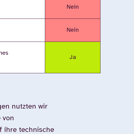
Nein
Nein
nes
Ja
en nutzten wir
e von
 ihre technische