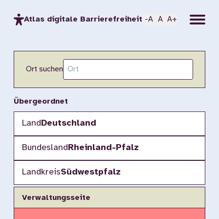
Menu
Atlas digitale Barrierefreiheit
-A
A
A+
Ort suchen
Übergeordnet
Land
Deutschland
Bundesland
Rheinland-Pfalz
Landkreis
Südwestpfalz
Verwaltungsseite