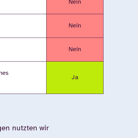
Nein
Nein
Nein
nes
Ja
en nutzten wir