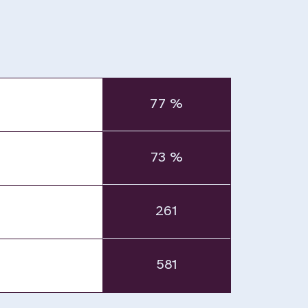
77 %
73 %
261
581