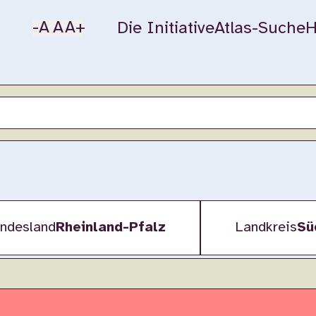
-A
A
A+
Die Initiative
Atlas-Suche
H
ndesland
Rheinland-Pfalz
Landkreis
Sü