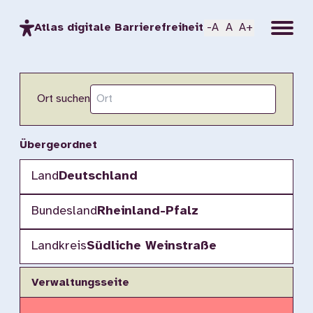
Menu
Atlas digitale Barrierefreiheit
-A
A
A+
Ort suchen
Übergeordnet
Land
Deutschland
Bundesland
Rheinland-Pfalz
Landkreis
Südliche Weinstraße
Verwaltungsseite