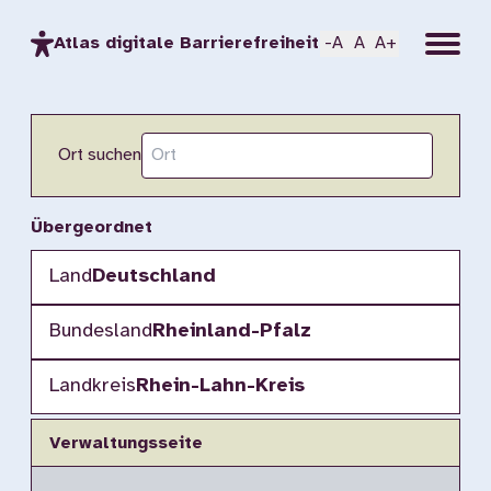
Menu
Atlas digitale Barrierefreiheit
-A
A
A+
Ort suchen
Übergeordnet
Land
Deutschland
Bundesland
Rheinland-Pfalz
Landkreis
Rhein-Lahn-Kreis
Verwaltungsseite