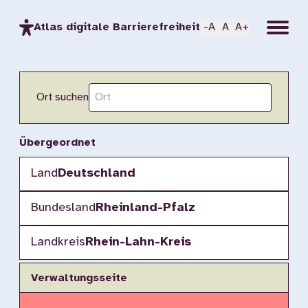
Menu
Atlas digitale Barrierefreiheit
-A
A
A+
Ort suchen
Übergeordnet
Land
Deutschland
Bundesland
Rheinland-Pfalz
Landkreis
Rhein-Lahn-Kreis
Verwaltungsseite