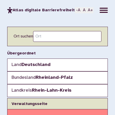
Menu
Atlas digitale Barrierefreiheit
-A
A
A+
Ort suchen
Übergeordnet
Land
Deutschland
Bundesland
Rheinland-Pfalz
Landkreis
Rhein-Lahn-Kreis
Verwaltungsseite