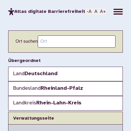
Menu
Atlas digitale Barrierefreiheit
-A
A
A+
Ort suchen
Übergeordnet
Land
Deutschland
Bundesland
Rheinland-Pfalz
Landkreis
Rhein-Lahn-Kreis
Verwaltungsseite