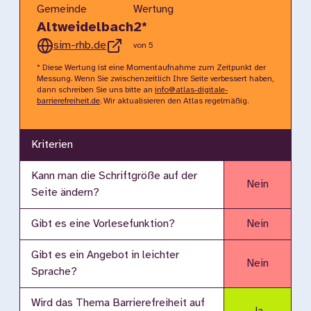
Gemeinde
Wertung
Altweidelbach
2
*
sim-rhb.de
von 5
* Diese Wertung ist eine Momentaufnahme zum Zeitpunkt der
Messung. Wenn Sie zwischenzeitlich Ihre Seite verbessert haben,
dann schreiben Sie uns bitte an
info@atlas-digitale-
barrierefreiheit.de
. Wir aktualisieren den Atlas regelmäßig.
Kriterien
Kann man die Schriftgröße auf der
Nein
Seite ändern?
Gibt es eine Vorlesefunktion?
Nein
Gibt es ein Angebot in leichter
Nein
Sprache?
Wird das Thema Barrierefreiheit auf