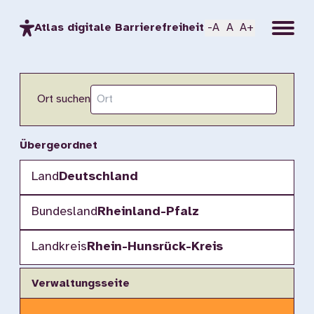
Menu
Atlas digitale Barrierefreiheit
-A
A
A+
Ort suchen
Übergeordnet
Land
Deutschland
Bundesland
Rheinland-Pfalz
Landkreis
Rhein-Hunsrück-Kreis
Verwaltungsseite