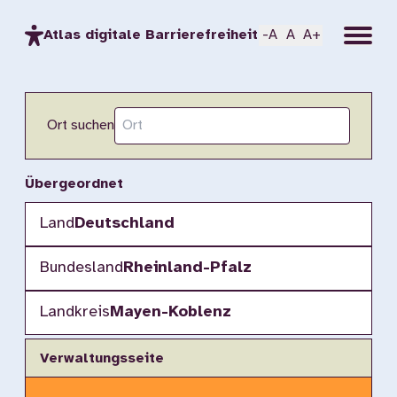
Menu
Atlas digitale Barrierefreiheit
-A
A
A+
Ort suchen
Übergeordnet
Land
Deutschland
Bundesland
Rheinland-Pfalz
Landkreis
Mayen-Koblenz
Verwaltungsseite