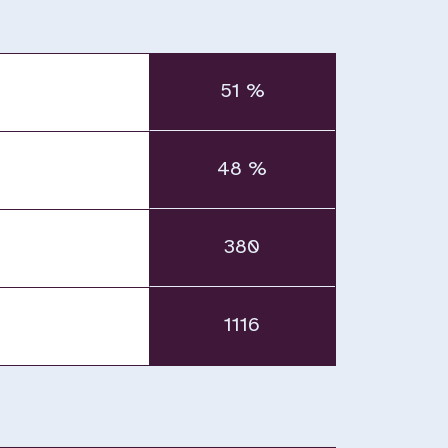
51 %
48 %
380
1116