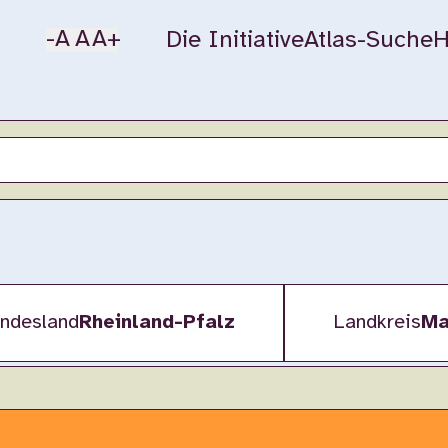
-A
A
A+
Die Initiative
Atlas-Suche
H
ndesland
Rheinland-Pfalz
Landkreis
Ma