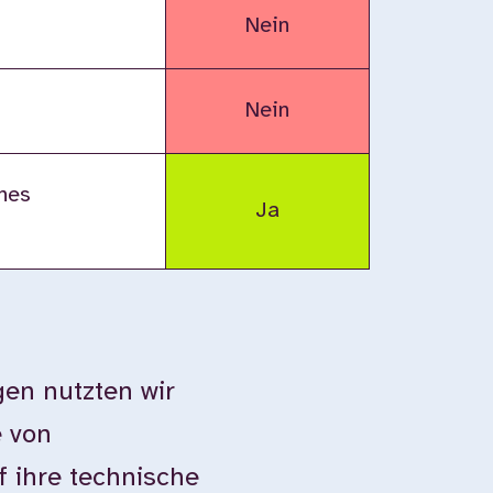
Nein
Nein
nes
Ja
en nutzten wir
e von
 ihre technische