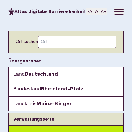
Menu
Atlas digitale Barrierefreiheit
-A
A
A+
Ort suchen
Übergeordnet
Land
Deutschland
Bundesland
Rheinland-Pfalz
Landkreis
Mainz-Bingen
Verwaltungsseite