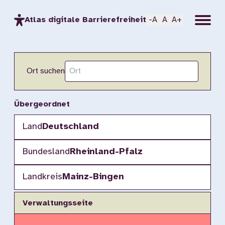
Menu
Atlas digitale Barrierefreiheit
-A
A
A+
Ort suchen
Übergeordnet
Land
Deutschland
Bundesland
Rheinland-Pfalz
Landkreis
Mainz-Bingen
Verwaltungsseite