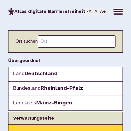
Menu
Atlas digitale Barrierefreiheit
-A
A
A+
Ort suchen
Übergeordnet
Land
Deutschland
Bundesland
Rheinland-Pfalz
Landkreis
Mainz-Bingen
Verwaltungsseite