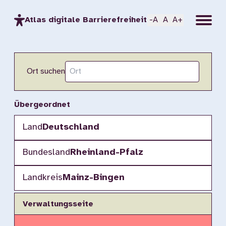
Menu
Atlas digitale Barrierefreiheit
-A
A
A+
Ort suchen
Übergeordnet
Land
Deutschland
Bundesland
Rheinland-Pfalz
Landkreis
Mainz-Bingen
Verwaltungsseite