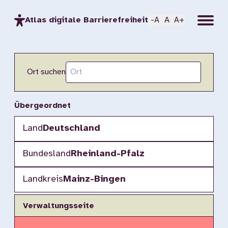
Menu
Atlas digitale Barrierefreiheit
-A
A
A+
Ort suchen
Übergeordnet
Land
Deutschland
Bundesland
Rheinland-Pfalz
Landkreis
Mainz-Bingen
Verwaltungsseite