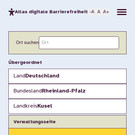
Menu
Atlas digitale Barrierefreiheit
-A
A
A+
Ort suchen
Übergeordnet
Land
Deutschland
Bundesland
Rheinland-Pfalz
Landkreis
Kusel
Verwaltungsseite