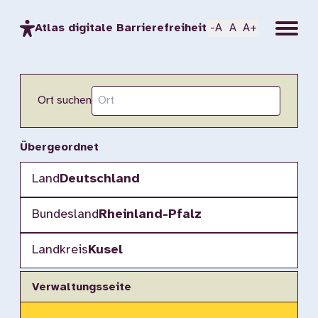
Menu
Atlas digitale Barrierefreiheit
-A
A
A+
Ort suchen
Übergeordnet
Land
Deutschland
Bundesland
Rheinland-Pfalz
Landkreis
Kusel
Verwaltungsseite