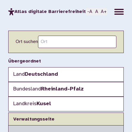
Menu
Atlas digitale Barrierefreiheit
-A
A
A+
Ort suchen
Übergeordnet
Land
Deutschland
Bundesland
Rheinland-Pfalz
Landkreis
Kusel
Verwaltungsseite