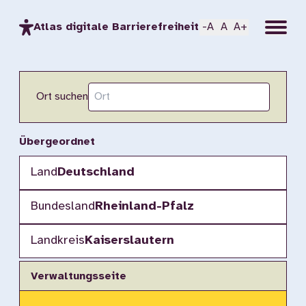
Menu
Atlas digitale Barrierefreiheit
-A
A
A+
Ort suchen
Übergeordnet
Land
Deutschland
Bundesland
Rheinland-Pfalz
Landkreis
Kaiserslautern
Verwaltungsseite