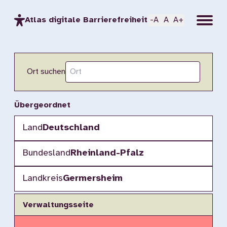
Menu
Atlas digitale Barrierefreiheit
-A
A
A+
Ort suchen
Übergeordnet
Land
Deutschland
Bundesland
Rheinland-Pfalz
Landkreis
Germersheim
Verwaltungsseite