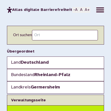
Menu
Atlas digitale Barrierefreiheit
-A
A
A+
Ort suchen
Übergeordnet
Land
Deutschland
Bundesland
Rheinland-Pfalz
Landkreis
Germersheim
Verwaltungsseite