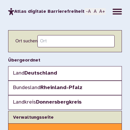
Menu
Atlas digitale Barrierefreiheit
-A
A
A+
Ort suchen
Übergeordnet
Land
Deutschland
Bundesland
Rheinland-Pfalz
Landkreis
Donnersbergkreis
Verwaltungsseite