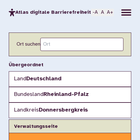
Menu
Atlas digitale Barrierefreiheit
-A
A
A+
Ort suchen
Übergeordnet
Land
Deutschland
Bundesland
Rheinland-Pfalz
Landkreis
Donnersbergkreis
Verwaltungsseite