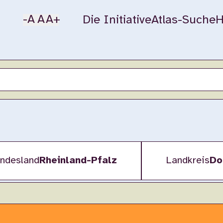
-A
A
A+
Die Initiative
Atlas-Suche
H
ndesland
Rheinland-Pfalz
Landkreis
Do