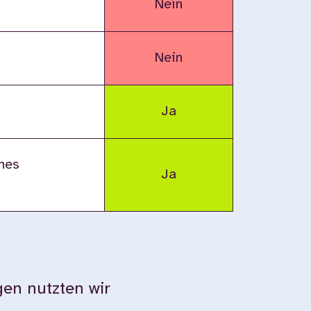
Nein
Nein
Ja
nes
Ja
en nutzten wir