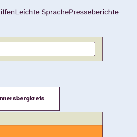
ilfen
Leichte Sprache
Presseberichte
nnersbergkreis