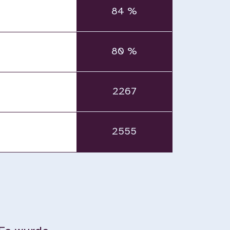
84 %
80 %
2267
2555