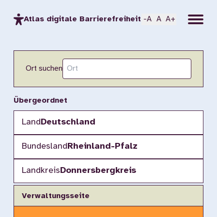
Menu
Atlas digitale Barrierefreiheit
-A
A
A+
Ort suchen
Übergeordnet
Land
Deutschland
Bundesland
Rheinland-Pfalz
Landkreis
Donnersbergkreis
Verwaltungsseite