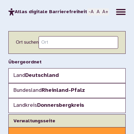
Menu
Atlas digitale Barrierefreiheit
-A
A
A+
Ort suchen
Übergeordnet
Land
Deutschland
Bundesland
Rheinland-Pfalz
Landkreis
Donnersbergkreis
Verwaltungsseite