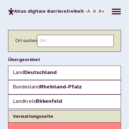
Menu
Atlas digitale Barrierefreiheit
-A
A
A+
Ort suchen
Übergeordnet
Land
Deutschland
Bundesland
Rheinland-Pfalz
Landkreis
Birkenfeld
Verwaltungsseite