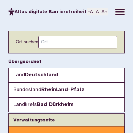
Menu
Atlas digitale Barrierefreiheit
-A
A
A+
Ort suchen
Übergeordnet
Land
Deutschland
Bundesland
Rheinland-Pfalz
Landkreis
Bad Dürkheim
Verwaltungsseite