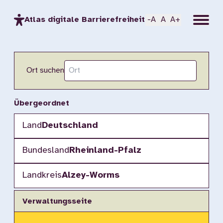
Menu
Atlas digitale Barrierefreiheit
-A
A
A+
Ort suchen
Übergeordnet
Land
Deutschland
Bundesland
Rheinland-Pfalz
Landkreis
Alzey-Worms
Verwaltungsseite