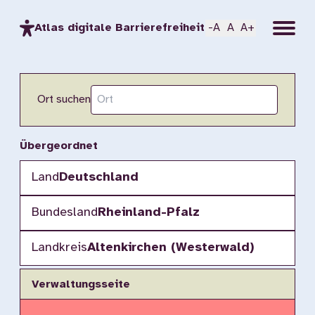
Menu
Atlas digitale Barrierefreiheit
-A
A
A+
Ort suchen
Übergeordnet
Land
Deutschland
Bundesland
Rheinland-Pfalz
Landkreis
Altenkirchen (Westerwald)
Verwaltungsseite