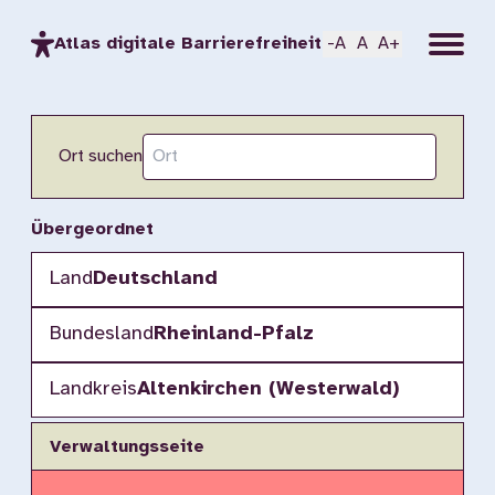
Menu
Atlas digitale Barrierefreiheit
-A
A
A+
Ort suchen
Übergeordnet
Land
Deutschland
Bundesland
Rheinland-Pfalz
Landkreis
Altenkirchen (Westerwald)
Verwaltungsseite