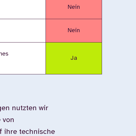
Nein
Nein
nes
Ja
en nutzten wir
e von
 ihre technische