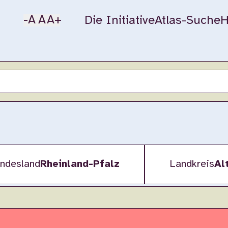
-A
A
A+
Die Initiative
Atlas-Suche
H
ndesland
Rheinland-Pfalz
Landkreis
Al