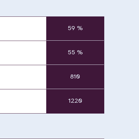
59 %
55 %
810
1220