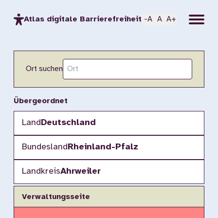
Menu
Atlas digitale Barrierefreiheit
-A
A
A+
Ort suchen
Übergeordnet
Land
Deutschland
Bundesland
Rheinland-Pfalz
Landkreis
Ahrweiler
Verwaltungsseite