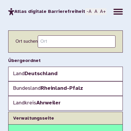
Menu
Atlas digitale Barrierefreiheit
-A
A
A+
Ort suchen
Übergeordnet
Land
Deutschland
Bundesland
Rheinland-Pfalz
Landkreis
Ahrweiler
Verwaltungsseite