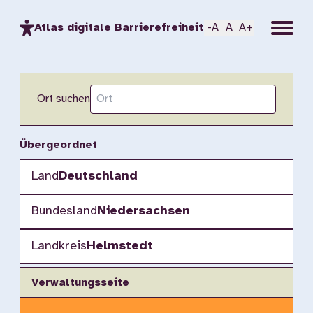
Menu
Atlas digitale Barrierefreiheit
-A
A
A+
Ort suchen
Übergeordnet
Land
Deutschland
Bundesland
Niedersachsen
Landkreis
Helmstedt
Verwaltungsseite