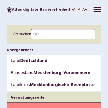
Menu
Atlas digitale Barrierefreiheit
-A
A
A+
Ort suchen
Übergeordnet
Land
Deutschland
Bundesland
Mecklenburg-Vorpommern
Landkreis
Mecklenburgische Seenplatte
Verwaltungsseite