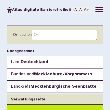
Menu
Atlas digitale Barrierefreiheit
-A
A
A+
Ort suchen
Übergeordnet
Land
Deutschland
Bundesland
Mecklenburg-Vorpommern
Landkreis
Mecklenburgische Seenplatte
Verwaltungsseite