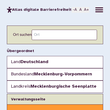
Menu
Atlas digitale Barrierefreiheit
-A
A
A+
Ort suchen
Übergeordnet
Land
Deutschland
Bundesland
Mecklenburg-Vorpommern
Landkreis
Mecklenburgische Seenplatte
Verwaltungsseite