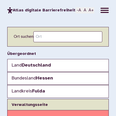
Menu
Atlas digitale Barrierefreiheit
-A
A
A+
Ort suchen
Übergeordnet
Land
Deutschland
Bundesland
Hessen
Landkreis
Fulda
Verwaltungsseite