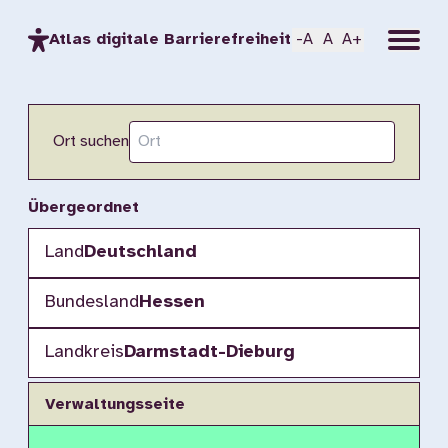
Menu
Atlas digitale Barrierefreiheit
-A
A
A+
Ort suchen
Übergeordnet
Land
Deutschland
Bundesland
Hessen
Landkreis
Darmstadt-Dieburg
Verwaltungsseite