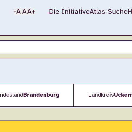
-A
A
A+
Die Initiative
Atlas-Suche
H
ndesland
Brandenburg
Landkreis
Ucker