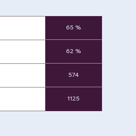
65 %
62 %
574
1125