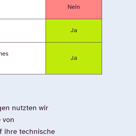
Nein
Ja
nes
Ja
en nutzten wir
e von
 ihre technische