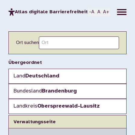
Menu
Atlas digitale Barrierefreiheit
-A
A
A+
Ort suchen
Übergeordnet
Land
Deutschland
Bundesland
Brandenburg
Landkreis
Oberspreewald-Lausitz
Verwaltungsseite