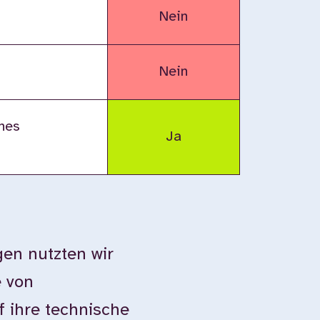
Nein
Nein
nes
Ja
en nutzten wir
e von
 ihre technische