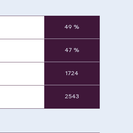
49 %
47 %
1724
2543