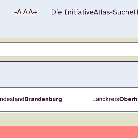
-A
A
A+
Die Initiative
Atlas-Suche
H
ndesland
Brandenburg
Landkreis
Oberh